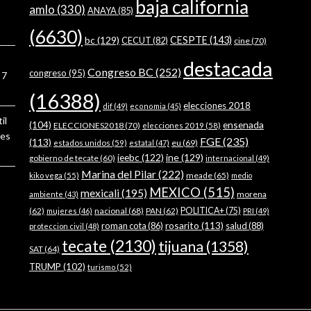
baja california
amlo
(330)
ANAYA
(85)
(6630)
bc
(129)
CESPTE
(143)
CECUT
(82)
cine
(70)
destacada
Congreso BC
(252)
congreso
(95)
7
(16388)
elecciones 2018
dif
(49)
economia
(45)
il
ensenada
(104)
ELECCIONES2018
(70)
elecciones 2019
(58)
ses
FGE
(235)
(113)
estados unidos
(59)
eu
(69)
estatal
(47)
ieebc
(122)
ine
(129)
gobierno de tecate
(60)
internacional
(49)
Marina del Pilar
(222)
meade
(65)
kiko vega
(55)
medio
MEXICO
(515)
mexicali
(195)
morena
ambiente
(43)
(62)
nacional
(68)
PAN
(62)
POLITICA+
(75)
mujeres
(46)
PRI
(49)
rosarito
(113)
roman cota
(86)
salud
(88)
proteccion civil
(48)
tecate
(2130)
tijuana
(1358)
SAT
(64)
TRUMP
(102)
turismo
(52)