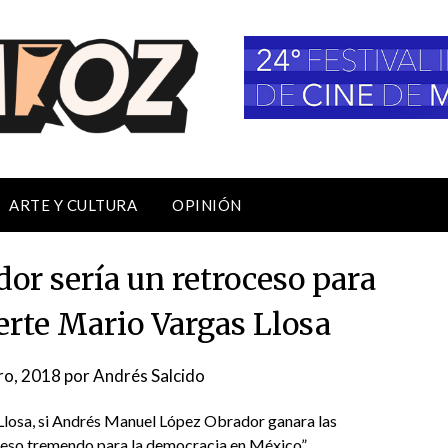
ARTE Y CULTURA
OPINIÓN
or sería un retroceso para
erte Mario Vargas Llosa
ro, 2018
por
Andrés Salcido
Llosa, si Andrés Manuel López Obrador ganara las
oceso tremendo para la democracia en México”.