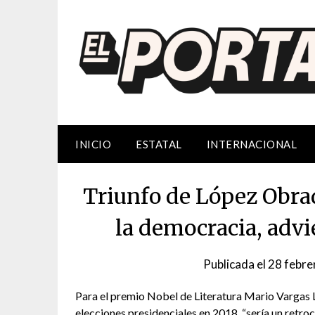
Saltar
al
contenido
INICIO
ESTATAL
INTERNACIONAL
Triunfo de López Obrad
la democracia, advi
Publicada el
28 febre
Para el premio Nobel de Literatura Mario Vargas 
elecciones presidenciales en 2018, “sería un retr