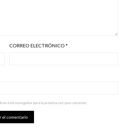
CORREO ELECTRÓNICO
*
b en este navegador para la próxima vez que comente.