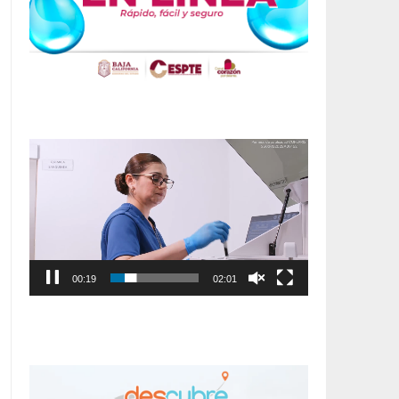
Reproductor
de
vídeo
00:20
02:01