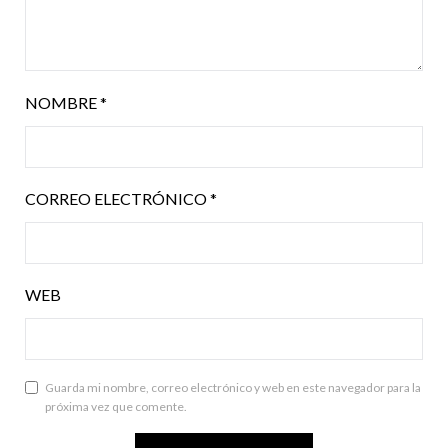
NOMBRE
*
CORREO ELECTRÓNICO
*
WEB
Guarda mi nombre, correo electrónico y web en este navegador para la
próxima vez que comente.