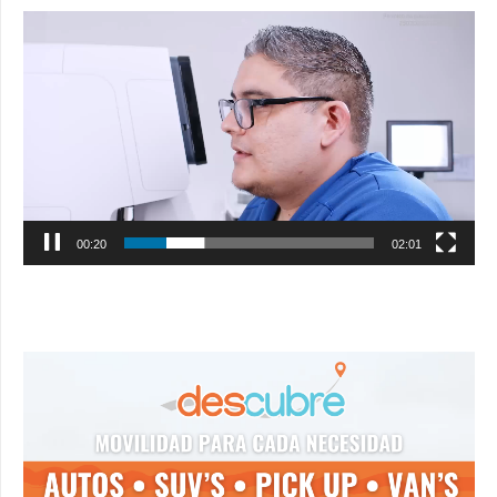
Reproductor
de
vídeo
00:21
02:01