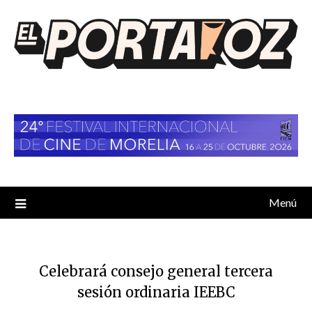
Saltar
al
contenido
Menú
Celebrará consejo general tercera
sesión ordinaria IEEBC