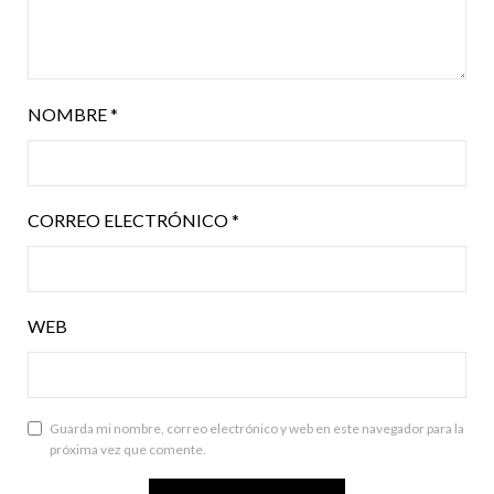
NOMBRE
*
CORREO ELECTRÓNICO
*
WEB
Guarda mi nombre, correo electrónico y web en este navegador para la
próxima vez que comente.