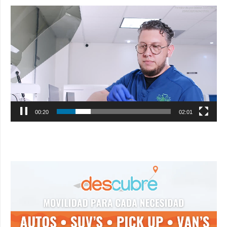
Reproductor
de
vídeo
00:21
02:01