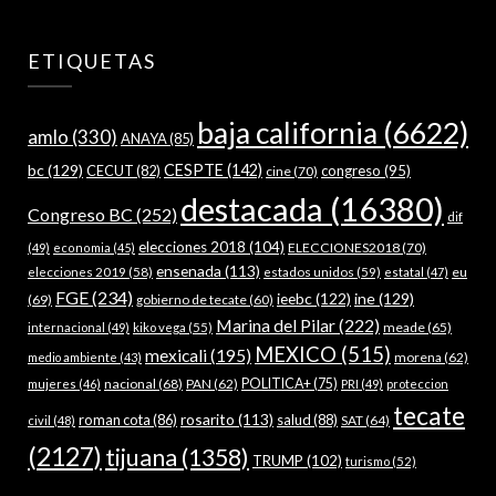
ETIQUETAS
baja california
(6622)
amlo
(330)
ANAYA
(85)
bc
(129)
CESPTE
(142)
CECUT
(82)
congreso
(95)
cine
(70)
destacada
(16380)
Congreso BC
(252)
dif
elecciones 2018
(104)
ELECCIONES2018
(70)
(49)
economia
(45)
ensenada
(113)
estados unidos
(59)
eu
elecciones 2019
(58)
estatal
(47)
FGE
(234)
ieebc
(122)
ine
(129)
(69)
gobierno de tecate
(60)
Marina del Pilar
(222)
meade
(65)
internacional
(49)
kiko vega
(55)
MEXICO
(515)
mexicali
(195)
morena
(62)
medio ambiente
(43)
nacional
(68)
PAN
(62)
POLITICA+
(75)
mujeres
(46)
PRI
(49)
proteccion
tecate
rosarito
(113)
roman cota
(86)
salud
(88)
SAT
(64)
civil
(48)
(2127)
tijuana
(1358)
TRUMP
(102)
turismo
(52)