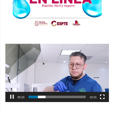
Reproductor
de
vídeo
00:21
02:01