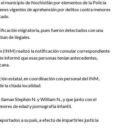
el municipio de Nochistlán por elementos de la Policía
denes vigentes de aprehensión por delitos contra menores
tado.
rificación migratoria, pues fueron detectados con una
aban de ilegales.
n (INM) realizó la notificación consular correspondiente
te informó que esas personas tenían antecedentes,
cana.
ción estatal, en coordinación con personal del INM,
de la citada localidad.
 llaman Stephen N. y William N., y que junto con el
nores de edad y pornografía infantil.
portados a su país, a efecto de impartirles justicia