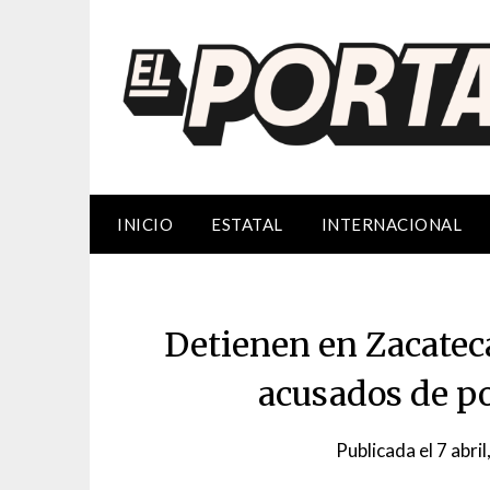
Saltar
al
contenido
INICIO
ESTATAL
INTERNACIONAL
Detienen en Zacatec
acusados de po
Publicada el
7 abri