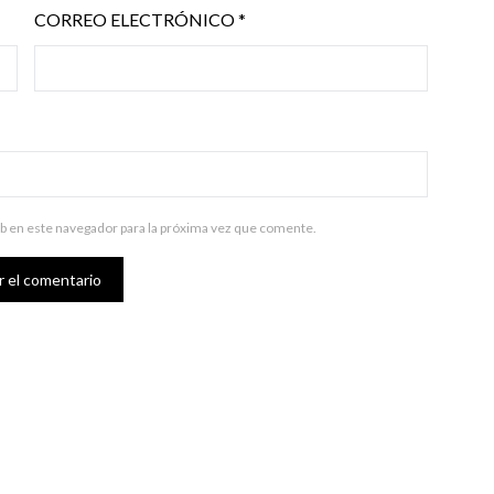
CORREO ELECTRÓNICO
*
b en este navegador para la próxima vez que comente.