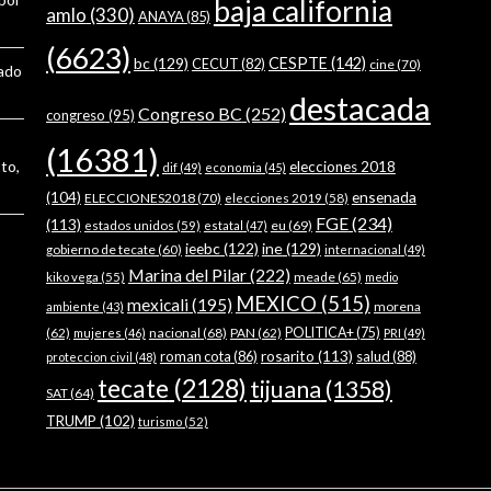
baja california
amlo
(330)
ANAYA
(85)
(6623)
bc
(129)
CESPTE
(142)
CECUT
(82)
cine
(70)
tado
destacada
Congreso BC
(252)
congreso
(95)
(16381)
to,
elecciones 2018
dif
(49)
economia
(45)
ensenada
(104)
ELECCIONES2018
(70)
elecciones 2019
(58)
FGE
(234)
(113)
estados unidos
(59)
eu
(69)
estatal
(47)
ieebc
(122)
ine
(129)
gobierno de tecate
(60)
internacional
(49)
Marina del Pilar
(222)
meade
(65)
kiko vega
(55)
medio
MEXICO
(515)
mexicali
(195)
morena
ambiente
(43)
(62)
nacional
(68)
PAN
(62)
POLITICA+
(75)
mujeres
(46)
PRI
(49)
rosarito
(113)
roman cota
(86)
salud
(88)
proteccion civil
(48)
tecate
(2128)
tijuana
(1358)
SAT
(64)
TRUMP
(102)
turismo
(52)