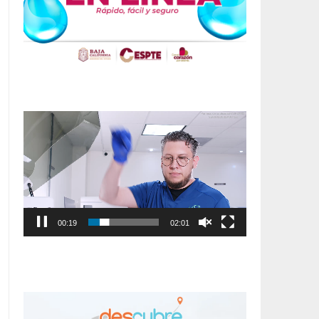
Reproductor
de
vídeo
00:20
02:01