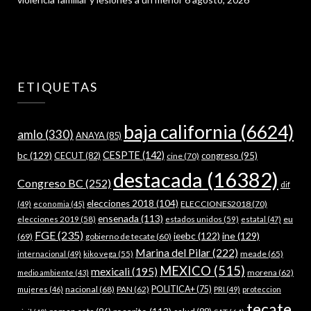
ETIQUETAS
baja california
(6624)
amlo
(330)
ANAYA
(85)
bc
(129)
CESPTE
(142)
CECUT
(82)
congreso
(95)
cine
(70)
destacada
(16382)
Congreso BC
(252)
dif
elecciones 2018
(104)
ELECCIONES2018
(70)
(49)
economia
(45)
ensenada
(113)
estados unidos
(59)
eu
elecciones 2019
(58)
estatal
(47)
FGE
(235)
ieebc
(122)
ine
(129)
(69)
gobierno de tecate
(60)
Marina del Pilar
(222)
meade
(65)
internacional
(49)
kiko vega
(55)
MEXICO
(515)
mexicali
(195)
morena
(62)
medio ambiente
(43)
nacional
(68)
PAN
(62)
POLITICA+
(75)
mujeres
(46)
PRI
(49)
proteccion
tecate