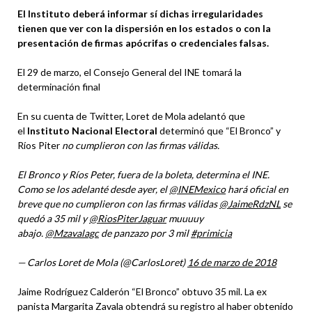
El Instituto deberá informar sí dichas irregularidades
tienen que ver con la dispersión en los estados o con la
presentación de firmas apócrifas o credenciales falsas.
El 29 de marzo, el Consejo General del INE tomará la
determinación final
En su cuenta de Twitter, Loret de Mola adelantó que
el
Instituto Nacional Electoral
determinó que “El Bronco” y
Ríos Piter
no cumplieron con las firmas válidas.
El Bronco y Ríos Peter, fuera de la boleta, determina el INE.
Como se los adelanté desde ayer, el
@INEMexico
hará oficial en
breve que no cumplieron con las firmas válidas
@JaimeRdzNL
se
quedó a 35 mil y
@RiosPiterJaguar
muuuuy
abajo.
@Mzavalagc
de panzazo por 3 mil
#primicia
— Carlos Loret de Mola (@CarlosLoret)
16 de marzo de 2018
Jaime Rodríguez Calderón “El Bronco” obtuvo 35 mil. La ex
panista Margarita Zavala obtendrá su registro al haber obtenido