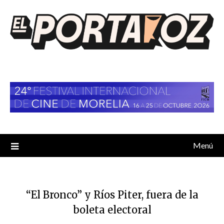
Saltar
al
contenido
Menú
“El Bronco” y Ríos Piter, fuera de la
boleta electoral