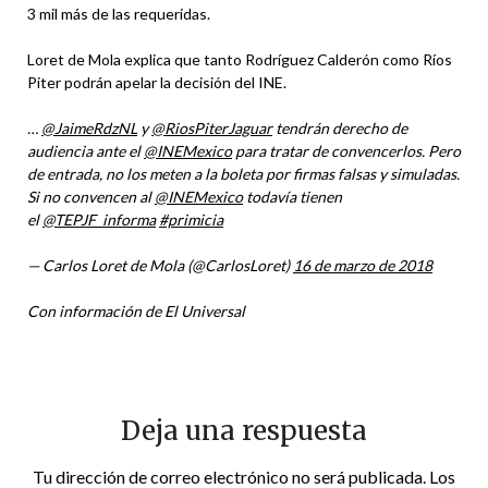
3 mil más de las requeridas.
Loret de Mola explica que tanto Rodríguez Calderón como Ríos
Piter podrán apelar la decisión del INE.
…
@JaimeRdzNL
y
@RiosPiterJaguar
tendrán derecho de
audiencia ante el
@INEMexico
para tratar de convencerlos. Pero
de entrada, no los meten a la boleta por firmas falsas y simuladas.
Si no convencen al
@INEMexico
todavía tienen
el
@TEPJF_informa
#primicia
— Carlos Loret de Mola (@CarlosLoret)
16 de marzo de 2018
Con información de El Universal
Deja una respuesta
Tu dirección de correo electrónico no será publicada.
Los