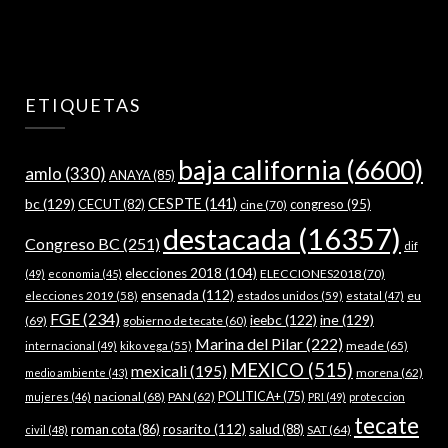
ETIQUETAS
baja california
(6600)
amlo
(330)
ANAYA
(85)
bc
(129)
CESPTE
(141)
CECUT
(82)
congreso
(95)
cine
(70)
destacada
(16357)
Congreso BC
(251)
dif
elecciones 2018
(104)
ELECCIONES2018
(70)
(49)
economia
(45)
ensenada
(112)
estados unidos
(59)
eu
elecciones 2019
(58)
estatal
(47)
FGE
(234)
ieebc
(122)
ine
(129)
(69)
gobierno de tecate
(60)
Marina del Pilar
(222)
meade
(65)
internacional
(49)
kiko vega
(55)
MEXICO
(515)
mexicali
(195)
morena
(62)
medio ambiente
(43)
nacional
(68)
PAN
(62)
POLITICA+
(75)
mujeres
(46)
PRI
(49)
proteccion
tecate
roman cota
(86)
rosarito
(112)
salud
(88)
SAT
(64)
civil
(48)