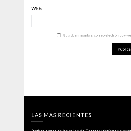
WEB
Guarda mi nombre, correo electrónico y we
LAS MAS RECIENTES
Retiran armas de las calles de Tecate y detienen a cua