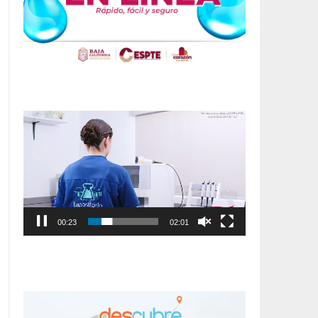
Reproductor
de
vídeo
00:24
02:01