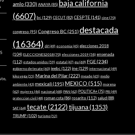
baja california
amlo
(330)
ANAYA
(85)
6
(6607)
bc
(129)
CESPTE
(141)
CECUT
(82)
cine
(70)
destacada
Congreso BC
(251)
congreso
(95)
(16364)
elecciones 2018
dif
(49)
economia
(45)
5
(104)
ensenada
ELECCIONES2018
(70)
elecciones 2019
(58)
FGE
(234)
(112)
estados unidos
(59)
eu
(69)
estatal
(47)
ieebc
(122)
ine
(129)
gobierno de tecate
(60)
internacional
(49)
Marina del Pilar
(222)
meade
(65)
kiko vega
(55)
medio
sto,
MEXICO
(515)
mexicali
(195)
morena
ambiente
(43)
(62)
nacional
(68)
PAN
(62)
POLITICA+
(75)
mujeres
(46)
PRI
(49)
roman cota
(86)
rosarito
(112)
salud
(88)
proteccion civil
(48)
tecate
(2122)
tijuana
(1353)
SAT
(64)
TRUMP
(102)
turismo
(52)