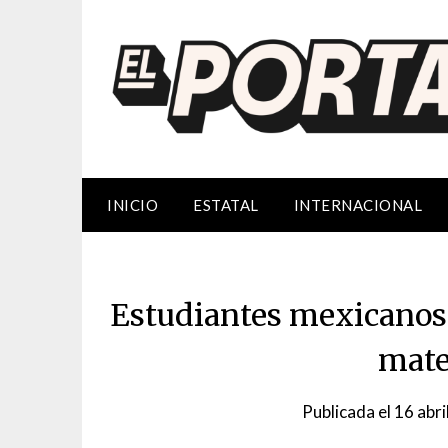
Saltar
al
contenido
INICIO
ESTATAL
INTERNACIONAL
Estudiantes mexicanos
mate
Publicada el
16 abri