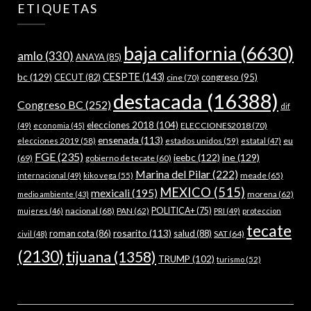
ETIQUETAS
baja california
(6630)
amlo
(330)
ANAYA
(85)
bc
(129)
CESPTE
(143)
CECUT
(82)
congreso
(95)
cine
(70)
destacada
(16388)
Congreso BC
(252)
dif
elecciones 2018
(104)
ELECCIONES2018
(70)
(49)
economia
(45)
ensenada
(113)
estados unidos
(59)
eu
elecciones 2019
(58)
estatal
(47)
FGE
(235)
ieebc
(122)
ine
(129)
(69)
gobierno de tecate
(60)
Marina del Pilar
(222)
meade
(65)
internacional
(49)
kiko vega
(55)
MEXICO
(515)
mexicali
(195)
morena
(62)
medio ambiente
(43)
nacional
(68)
PAN
(62)
POLITICA+
(75)
mujeres
(46)
PRI
(49)
proteccion
tecate
rosarito
(113)
roman cota
(86)
salud
(88)
SAT
(64)
civil
(48)
(2130)
tijuana
(1358)
TRUMP
(102)
turismo
(52)