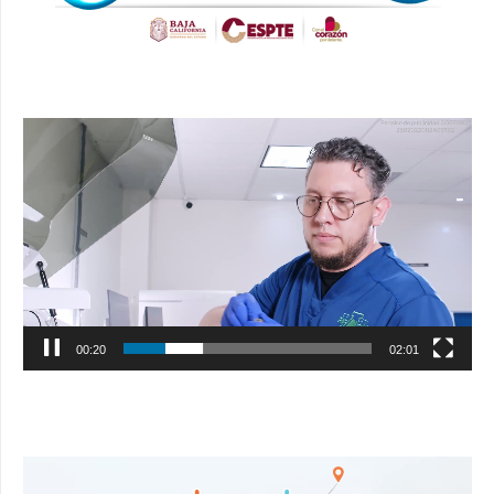
Reproductor
de
vídeo
00:21
02:01