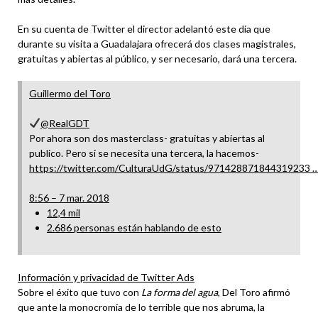
En su cuenta de Twitter el director adelantó este día que
durante su visita a Guadalajara ofrecerá dos clases magistrales,
gratuitas y abiertas al público, y ser necesario, dará una tercera.
Guillermo del Toro
@RealGDT
Por ahora son dos masterclass- gratuitas y abiertas al
publico. Pero si se necesita una tercera, la hacemos-
https://
twitter.com/CulturaUdG/sta
tus/971428871844319233
8:56 – 7 mar. 2018
12,4 mil
2.686 personas están hablando de esto
Información y privacidad de Twitter Ads
Sobre el éxito que tuvo con
La forma del agua
, Del Toro afirmó
que ante la monocromía de lo terrible que nos abruma, la