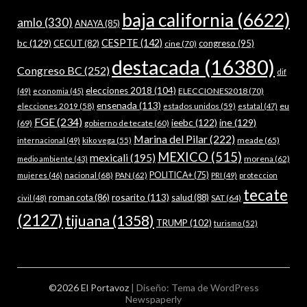
baja california
(6622)
amlo
(330)
ANAYA
(85)
bc
(129)
CESPTE
(142)
CECUT
(82)
congreso
(95)
cine
(70)
destacada
(16380)
Congreso BC
(252)
dif
elecciones 2018
(104)
ELECCIONES2018
(70)
(49)
economia
(45)
ensenada
(113)
estados unidos
(59)
eu
elecciones 2019
(58)
estatal
(47)
FGE
(234)
ieebc
(122)
ine
(129)
(69)
gobierno de tecate
(60)
Marina del Pilar
(222)
meade
(65)
internacional
(49)
kiko vega
(55)
MEXICO
(515)
mexicali
(195)
morena
(62)
medio ambiente
(43)
nacional
(68)
PAN
(62)
POLITICA+
(75)
mujeres
(46)
PRI
(49)
proteccion
tecate
rosarito
(113)
roman cota
(86)
salud
(88)
SAT
(64)
civil
(48)
(2127)
tijuana
(1358)
TRUMP
(102)
turismo
(52)
©2026 El Portavoz
| Diseño:
Tema de WordPress
Newspaperly