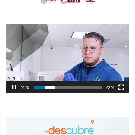
Reproductor
de
vídeo
00:21
02:01