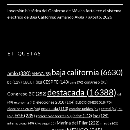
Inversión histórica del Gobierno de México fortalece el sistema
eléctrico de Baja California: Armando Ayala
7 agosto, 2026
ETIQUETAS
baja california
(6630)
amlo
(330)
ANAYA
(85)
bc
(129)
CESPTE
(143)
CECUT
(82)
congreso
(95)
cine
(70)
destacada
(16388)
Congreso BC
(252)
dif
elecciones 2018
(104)
ELECCIONES2018
(70)
(49)
economia
(45)
ensenada
(113)
estados unidos
(59)
eu
elecciones 2019
(58)
estatal
(47)
FGE
(235)
ieebc
(122)
ine
(129)
(69)
gobierno de tecate
(60)
Marina del Pilar
(222)
meade
(65)
internacional
(49)
kiko vega
(55)