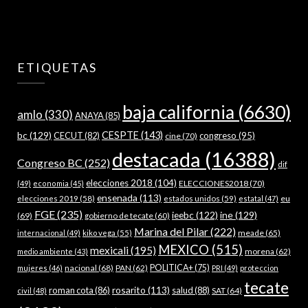
ETIQUETAS
baja california
(6630)
amlo
(330)
ANAYA
(85)
bc
(129)
CESPTE
(143)
CECUT
(82)
congreso
(95)
cine
(70)
destacada
(16388)
Congreso BC
(252)
dif
elecciones 2018
(104)
ELECCIONES2018
(70)
(49)
economia
(45)
ensenada
(113)
estados unidos
(59)
eu
elecciones 2019
(58)
estatal
(47)
FGE
(235)
ieebc
(122)
ine
(129)
(69)
gobierno de tecate
(60)
Marina del Pilar
(222)
meade
(65)
internacional
(49)
kiko vega
(55)
MEXICO
(515)
mexicali
(195)
morena
(62)
medio ambiente
(43)
nacional
(68)
PAN
(62)
POLITICA+
(75)
mujeres
(46)
PRI
(49)
proteccion
tecate
rosarito
(113)
roman cota
(86)
salud
(88)
SAT
(64)
civil
(48)