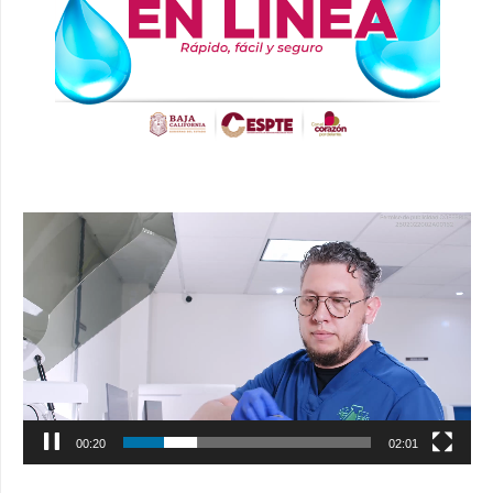
Reproductor
de
vídeo
00:21
02:01