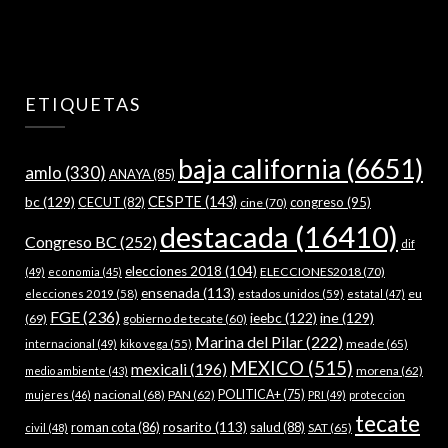
ETIQUETAS
baja california
(6651)
amlo
(330)
ANAYA
(85)
bc
(129)
CESPTE
(143)
CECUT
(82)
congreso
(95)
cine
(70)
destacada
(16410)
Congreso BC
(252)
dif
elecciones 2018
(104)
ELECCIONES2018
(70)
(49)
economia
(45)
ensenada
(113)
estados unidos
(59)
eu
elecciones 2019
(58)
estatal
(47)
FGE
(236)
ieebc
(122)
ine
(129)
(69)
gobierno de tecate
(60)
Marina del Pilar
(222)
meade
(65)
internacional
(49)
kiko vega
(55)
MEXICO
(515)
mexicali
(196)
morena
(62)
medio ambiente
(43)
nacional
(68)
PAN
(62)
POLITICA+
(75)
mujeres
(46)
PRI
(49)
proteccion
tecate
rosarito
(113)
roman cota
(86)
salud
(88)
SAT
(65)
civil
(48)