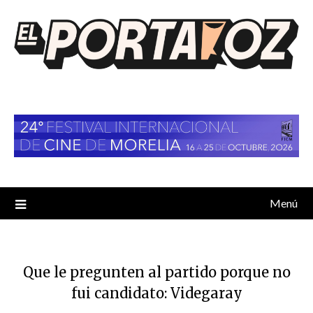
Saltar
al
contenido
Menú
Que le pregunten al partido porque no
fui candidato: Videgaray