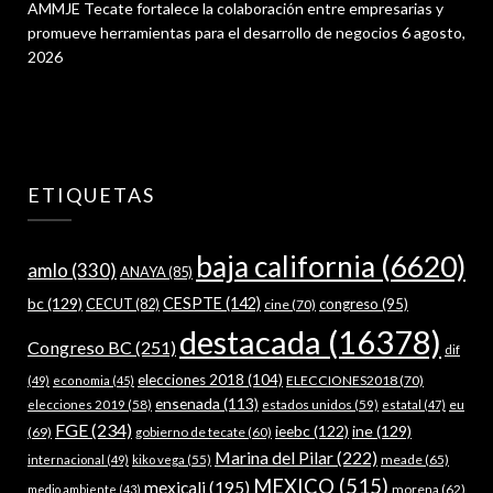
AMMJE Tecate fortalece la colaboración entre empresarias y
promueve herramientas para el desarrollo de negocios
6 agosto,
2026
ETIQUETAS
baja california
(6620)
amlo
(330)
ANAYA
(85)
bc
(129)
CESPTE
(142)
CECUT
(82)
congreso
(95)
cine
(70)
destacada
(16378)
Congreso BC
(251)
dif
elecciones 2018
(104)
ELECCIONES2018
(70)
(49)
economia
(45)
ensenada
(113)
estados unidos
(59)
eu
elecciones 2019
(58)
estatal
(47)
FGE
(234)
ieebc
(122)
ine
(129)
(69)
gobierno de tecate
(60)
Marina del Pilar
(222)
meade
(65)
internacional
(49)
kiko vega
(55)
MEXICO
(515)
mexicali
(195)
morena
(62)
medio ambiente
(43)