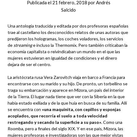
Publicada el
21 febrero, 2018
por
Andrés
Salcido
Una antología traducida y editada por dos profesoras españolas
trae al castellano los desconocidos relatos de unas autoras que
predijeron los hologramas, los coches voladores, los servicios
de
streaming
e incluso la Thermomix. Pero también criticaban la
economía capitalista o reivindicaban un mundo en el que las
mujeres estuvieran en igualdad de condiciones y el dinero
dejara de ser el centro.
La aristócrata rusa Vera Zarovitch viaja en barco a Francia para
encontrarse con su marido y su hijo. De pronto, un torbellino se
traga su embarcación y aparece en Mizora, un país del interior
de la Tierra. El lugar nada tiene que ver con la Siberia en la que
había estado exiliada y de la que huía en busca de su familia. Allí
se encuentra con
«una maquinita, con cepillos y esponjas
acoplados, que recorría el suelo a toda velocidad
restregando y secando la superficie a su paso»
. Como una
Roomba, pero a finales del siglo XIX. Y en ese país, Mizora, las
mujeres profesoras e investigadoras son las que mejor vistas