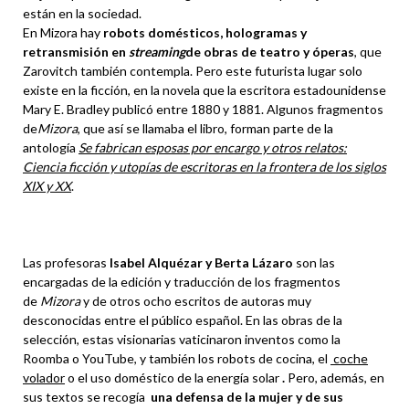
están en la sociedad.
En Mizora hay
robots domésticos, hologramas y
retransmisión en
streaming
de obras de teatro y óperas
, que
Zarovitch también contempla. Pero este futurista lugar solo
existe en la ficción, en la novela que la escritora estadounidense
Mary E. Bradley publicó entre 1880 y 1881. Algunos fragmentos
de
Mizora
, que así se llamaba el libro, forman parte de la
antología
Se fabrican esposas por encargo y otros relatos:
Ciencia ficción y utopías de escritoras en la frontera de los siglos
XIX y XX
.
Las profesoras
Isabel Alquézar y Berta Lázaro
son las
encargadas de la edición y traducción de los fragmentos
de
Mizora
y de otros ocho escritos de autoras muy
desconocidas entre el público español. En las obras de la
selección, estas visionarias vaticinaron inventos como la
Roomba o YouTube, y también los robots de cocina, el
coche
volador
o el uso doméstico de la energía solar
.
Pero, además, en
sus textos se recogía
una defensa de la mujer y de sus