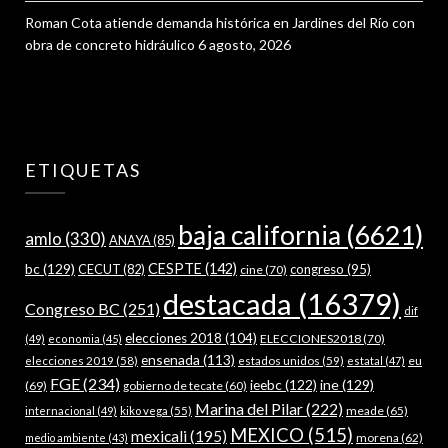
Roman Cota atiende demanda histórica en Jardines del Río con
obra de concreto hidráulico
6 agosto, 2026
ETIQUETAS
baja california
(6621)
amlo
(330)
ANAYA
(85)
bc
(129)
CESPTE
(142)
CECUT
(82)
congreso
(95)
cine
(70)
destacada
(16379)
Congreso BC
(251)
dif
elecciones 2018
(104)
ELECCIONES2018
(70)
(49)
economia
(45)
ensenada
(113)
estados unidos
(59)
eu
elecciones 2019
(58)
estatal
(47)
FGE
(234)
ieebc
(122)
ine
(129)
(69)
gobierno de tecate
(60)
Marina del Pilar
(222)
meade
(65)
internacional
(49)
kiko vega
(55)
MEXICO
(515)
mexicali
(195)
morena
(62)
medio ambiente
(43)