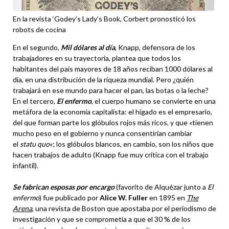
En la revista ‘Godey’s Lady’s Book, Corbert pronosticó los
robots de cocina
En el segundo,
Mil dólares al día
, Knapp, defensora de los
trabajadores en su trayectoria, plantea que todos los
habitantes del país mayores de 18 años reciban 1000 dólares al
día, en una distribución de la riqueza mundial. Pero ¿quién
trabajará en ese mundo para hacer el pan, las botas o la leche?
En el tercero,
El enfermo
, el cuerpo humano se convierte en una
metáfora de la economía capitalista: el hígado es el empresario,
del que forman parte los glóbulos rojos más ricos, y que «tienen
mucho peso en el gobierno y nunca consentirían cambiar
el
statu quo
«; los glóbulos blancos, en cambio, son los niños que
hacen trabajos de adulto (Knapp fue muy crítica con el trabajo
infantil).
Se fabrican esposas por encargo
(favorito de Alquézar junto a
El
enfermo
) fue publicado por
Alice W. Fuller
en 1895 en
The
Arena
, una revista de Boston que apostaba por el periodismo de
investigación y que se comprometía a que el 30 % de los