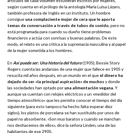
artículos de cada volumen estuvieran escritos por mujeres,
según cuenta en el prólogo de la antología María Luisa Lázaro,
también profesora de Inglés en un instituto. Un hombre
consigue
una complaciente mujer de cera que le aporta
temas de conversación a través de tubos de sonido
, pero no
está programada para cuando su dueño tiene problemas
financieros y actúa con sonrisas y buenas palabras. De este
modo, el relato es una crítica a la supremacía masculina y al papel
de la mujer sometida a los hombres.
En
Así puede ser: Una historia del futuro
(1905), Bessie Story
Rogers cuenta las andanzas de una mujer que fallece en 1905 y
resucita mil años después, en un mundo en el que
el dinero ha
dejado de ser «la principal aspiración» de muchos
y donde
las sociedades han optado por
una alimentación vegana
. Y
aunque ya cuentan con relojes eléctricos y un «medidor del
tiempo atmosférico» que les permite conocer el tiempo del día
siguiente (para esto tampoco ha hecho falta esperar diez
siglos), los platos de porcelana se han sustituido por unos de
papel no absorbente. «Son muy baratos y cuando se manchan
nos deshacemos de ellos», dice la señora Linden, una de las
habitantes de ese 2905.