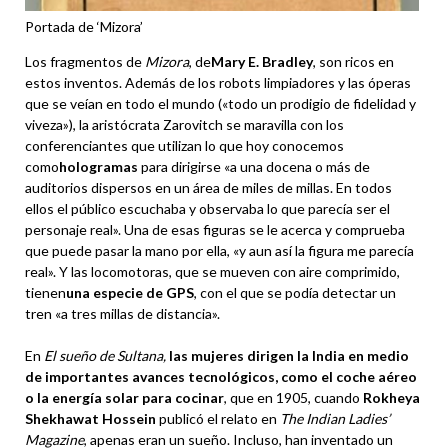
Portada de ‘Mizora’
Los fragmentos de
Mizora
, de
Mary E. Bradley
, son ricos en
estos inventos. Además de los robots limpiadores y las óperas
que se veían en todo el mundo («todo un prodigio de fidelidad y
viveza»), la aristócrata Zarovitch se maravilla con los
conferenciantes que utilizan lo que hoy conocemos
como
hologramas
para dirigirse «a una docena o más de
auditorios dispersos en un área de miles de millas. En todos
ellos el público escuchaba y observaba lo que parecía ser el
personaje real». Una de esas figuras se le acerca y comprueba
que puede pasar la mano por ella, «y aun así la figura me parecía
real». Y las locomotoras, que se mueven con aire comprimido,
tienen
una especie de GPS
, con el que se podía detectar un
tren «a tres millas de distancia».
En
El sueño de Sultana,
las mujeres dirigen la India en medio
de importantes avances tecnológicos, como el coche aéreo
o la energía solar para cocinar
, que en 1905, cuando
Rokheya
Shekhawat Hossein
publicó el relato en
The Indian Ladies’
Magazine
, apenas eran un sueño. Incluso, han inventado un