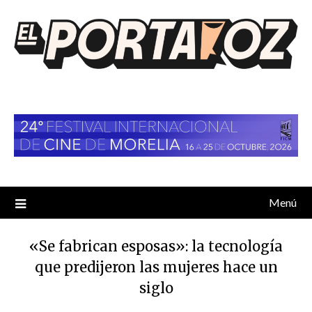
Saltar
al
contenido
Menú
«Se fabrican esposas»: la tecnología
que predijeron las mujeres hace un
siglo