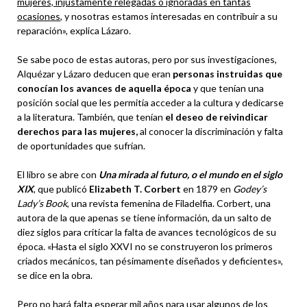
mujeres, injustamente relegadas o ignoradas en tantas
ocasiones
, y nosotras estamos interesadas en contribuir a su
reparación», explica Lázaro.
Se sabe poco de estas autoras, pero por sus investigaciones,
Alquézar y Lázaro deducen que eran
personas instruidas que
conocían los avances de aquella época
y que tenían una
posición social que les permitía acceder a la cultura y dedicarse
a la literatura. También, que tenían
el deseo de reivindicar
derechos para las mujeres,
al conocer la discriminación y falta
de oportunidades que sufrían.
El libro se abre con
Una mirada al futuro, o el mundo en el siglo
XIX
, que publicó
Elizabeth T. Corbert
en 1879 en
Godey’s
Lady’s Book
, una revista femenina de Filadelfia. Corbert, una
autora de la que apenas se tiene información, da un salto de
diez siglos para criticar la falta de avances tecnológicos de su
época. «Hasta el siglo XXVI no se construyeron los primeros
criados mecánicos, tan pésimamente diseñados y deficientes»,
se dice en la obra.
Pero no hará falta esperar mil años para usar algunos de los