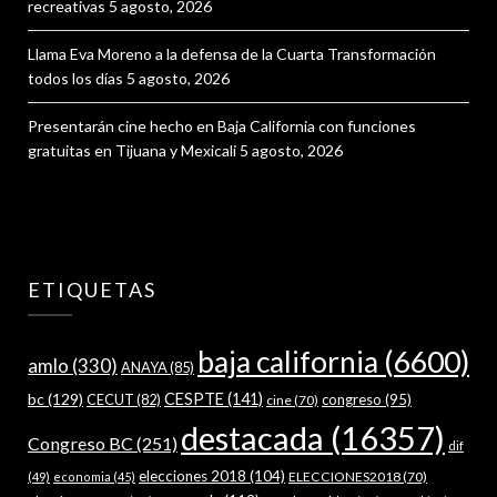
recreativas
5 agosto, 2026
Llama Eva Moreno a la defensa de la Cuarta Transformación
todos los días
5 agosto, 2026
Presentarán cine hecho en Baja California con funciones
gratuitas en Tijuana y Mexicali
5 agosto, 2026
ETIQUETAS
baja california
(6600)
amlo
(330)
ANAYA
(85)
bc
(129)
CESPTE
(141)
CECUT
(82)
congreso
(95)
cine
(70)
destacada
(16357)
Congreso BC
(251)
dif
elecciones 2018
(104)
ELECCIONES2018
(70)
(49)
economia
(45)