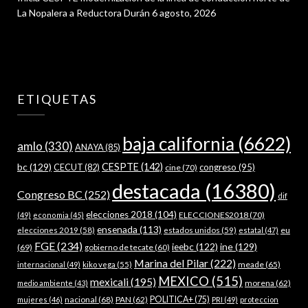
La Nopalera a Reductora Durán
6 agosto, 2026
ETIQUETAS
baja california
(6622)
amlo
(330)
ANAYA
(85)
bc
(129)
CESPTE
(142)
CECUT
(82)
congreso
(95)
cine
(70)
destacada
(16380)
Congreso BC
(252)
dif
elecciones 2018
(104)
ELECCIONES2018
(70)
(49)
economia
(45)
ensenada
(113)
estados unidos
(59)
eu
elecciones 2019
(58)
estatal
(47)
FGE
(234)
ieebc
(122)
ine
(129)
(69)
gobierno de tecate
(60)
Marina del Pilar
(222)
meade
(65)
internacional
(49)
kiko vega
(55)
MEXICO
(515)
mexicali
(195)
morena
(62)
medio ambiente
(43)
nacional
(68)
PAN
(62)
POLITICA+
(75)
mujeres
(46)
PRI
(49)
proteccion