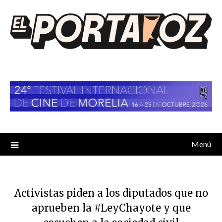
Saltar
al
contenido
Menú
Activistas piden a los diputados que no
aprueben la #LeyChayote y que