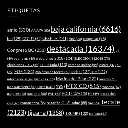
ETIQUETAS
baja california
(6616)
amlo
(330)
ANAYA
(85)
bc
(129)
CESPTE
(141)
CECUT
(82)
congreso
(95)
cine
(70)
destacada
(16374)
Congreso BC
(251)
dif
elecciones 2018
(104)
ELECCIONES2018
(70)
(49)
economia
(45)
ensenada
(113)
estados unidos
(59)
eu
elecciones 2019
(58)
estatal
(47)
FGE
(234)
ieebc
(122)
ine
(129)
(69)
gobierno de tecate
(60)
Marina del Pilar
(222)
meade
(65)
internacional
(49)
kiko vega
(55)
MEXICO
(515)
mexicali
(195)
morena
(62)
medio ambiente
(43)
nacional
(68)
PAN
(62)
POLITICA+
(75)
mujeres
(46)
PRI
(49)
proteccion
tecate
rosarito
(113)
roman cota
(86)
salud
(88)
SAT
(64)
civil
(48)
(2123)
tijuana
(1358)
TRUMP
(102)
turismo
(52)