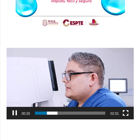
Reproductor
de
vídeo
00:21
02:01