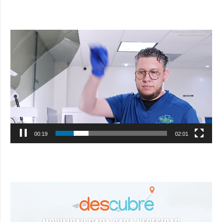
Reproductor
de
vídeo
00:20
02:01