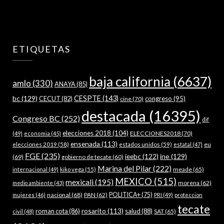
ETIQUETAS
baja california
(6637)
amlo
(330)
ANAYA
(85)
bc
(129)
CESPTE
(143)
CECUT
(82)
congreso
(95)
cine
(70)
destacada
(16395)
Congreso BC
(252)
dif
elecciones 2018
(104)
ELECCIONES2018
(70)
(49)
economia
(45)
ensenada
(113)
estados unidos
(59)
eu
elecciones 2019
(58)
estatal
(47)
FGE
(235)
ieebc
(122)
ine
(129)
(69)
gobierno de tecate
(60)
Marina del Pilar
(222)
meade
(65)
internacional
(49)
kiko vega
(55)
MEXICO
(515)
mexicali
(195)
morena
(62)
medio ambiente
(43)
nacional
(68)
PAN
(62)
POLITICA+
(75)
mujeres
(46)
PRI
(49)
proteccion
tecate
rosarito
(113)
roman cota
(86)
salud
(88)
SAT
(65)
civil
(48)