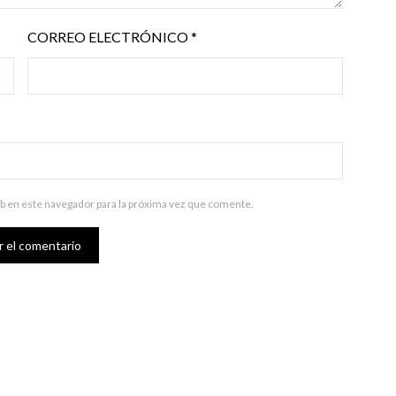
CORREO ELECTRÓNICO
*
b en este navegador para la próxima vez que comente.