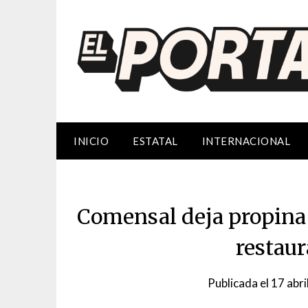
Saltar
al
contenido
INICIO
ESTATAL
INTERNACIONAL
Comensal deja propina
restau
Publicada el
17 abri