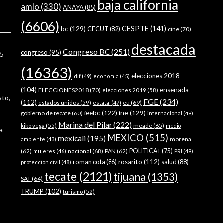
baja california
amlo
(330)
ANAYA
(85)
(6606)
bc
(129)
CESPTE
(141)
CECUT
(82)
cine
(70)
destacada
Congreso BC
(251)
congreso
(95)
5
(16363)
elecciones 2018
dif
(49)
economia
(45)
(104)
ensenada
ELECCIONES2018
(70)
elecciones 2019
(58)
sto,
FGE
(234)
(112)
estados unidos
(59)
eu
(69)
estatal
(47)
ieebc
(122)
ine
(129)
gobierno de tecate
(60)
internacional
(49)
Marina del Pilar
(222)
meade
(65)
kiko vega
(55)
medio
a
MEXICO
(515)
mexicali
(195)
morena
ambiente
(43)
(62)
nacional
(68)
PAN
(62)
POLITICA+
(75)
mujeres
(46)
PRI
(49)
roman cota
(86)
rosarito
(112)
salud
(88)
proteccion civil
(48)
tecate
(2121)
tijuana
(1353)
SAT
(64)
TRUMP
(102)
turismo
(52)