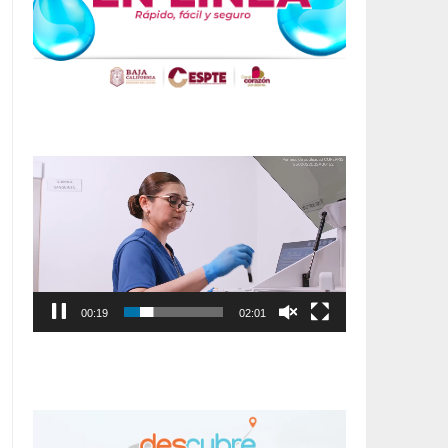
Reproductor
de
vídeo
00:20
02:01