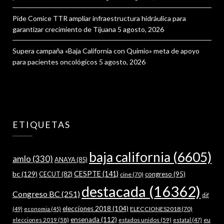
Pide Comice TTR ampliar infraestructura hidráulica para
garantizar crecimiento de Tijuana
5 agosto, 2026
Supera campaña «Baja California con Quimio» meta de apoyo
para pacientes oncológicos
5 agosto, 2026
ETIQUETAS
baja california
(6605)
amlo
(330)
ANAYA
(85)
bc
(129)
CESPTE
(141)
CECUT
(82)
congreso
(95)
cine
(70)
destacada
(16362)
Congreso BC
(251)
dif
elecciones 2018
(104)
ELECCIONES2018
(70)
(49)
economia
(45)
ensenada
(112)
estados unidos
(59)
eu
elecciones 2019
(58)
estatal
(47)