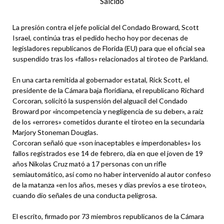
Salcido
La presión contra el jefe policial del Condado Broward, Scott
Israel, continúa tras el pedido hecho hoy por decenas de
legisladores republicanos de Florida (EU) para que el oficial sea
suspendido tras los «fallos» relacionados al tiroteo de Parkland.
En una carta remitida al gobernador estatal, Rick Scott, el
presidente de la Cámara baja floridiana, el republicano Richard
Corcoran, solicitó la suspensión del alguacil del Condado
Broward por «incompetencia y negligencia de su deber», a raíz
de los «errores» cometidos durante el tiroteo en la secundaria
Marjory Stoneman Douglas.
Corcoran señaló que «son inaceptables e imperdonables» los
fallos registrados ese 14 de febrero, día en que el joven de 19
años Nikolas Cruz mató a 17 personas con un rifle
semiautomático, así como no haber intervenido al autor confeso
de la matanza «en los años, meses y días previos a ese tiroteo»,
cuando dio señales de una conducta peligrosa.
El escrito, firmado por 73 miembros republicanos de la Cámara