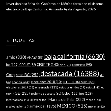
Inversión histórica del Gobierno de México fortalece el sistema
eléctrico de Baja California: Armando Ayala
7 agosto, 2026
ETIQUETAS
baja california
(6630)
amlo
(330)
ANAYA
(85)
bc
(129)
CESPTE
(143)
CECUT
(82)
congreso
(95)
cine
(70)
destacada
(16388)
Congreso BC
(252)
dif
elecciones 2018
(104)
ELECCIONES2018
(70)
(49)
economia
(45)
ensenada
(113)
estados unidos
(59)
eu
elecciones 2019
(58)
estatal
(47)
FGE
(235)
ieebc
(122)
ine
(129)
(69)
gobierno de tecate
(60)
Marina del Pilar
(222)
meade
(65)
internacional
(49)
kiko vega
(55)
MEXICO
(515)
mexicali
(195)
morena
(62)
medio ambiente
(43)