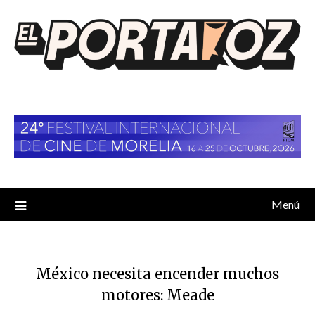
Saltar
al
contenido
Menú
México necesita encender muchos
motores: Meade