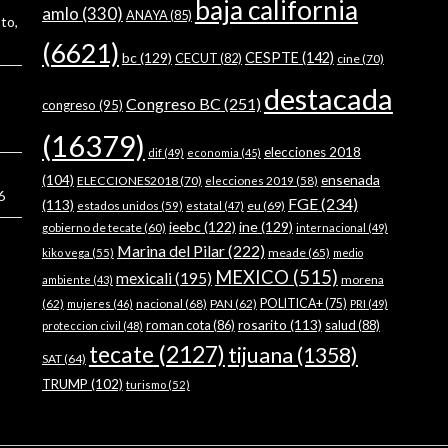
baja california
amlo
(330)
ANAYA
(85)
to,
(6621)
bc
(129)
CESPTE
(142)
CECUT
(82)
cine
(70)
destacada
Congreso BC
(251)
congreso
(95)
(16379)
elecciones 2018
dif
(49)
economia
(45)
ensenada
(104)
ELECCIONES2018
(70)
elecciones 2019
(58)
6
FGE
(234)
(113)
estados unidos
(59)
eu
(69)
estatal
(47)
ieebc
(122)
ine
(129)
gobierno de tecate
(60)
internacional
(49)
Marina del Pilar
(222)
meade
(65)
kiko vega
(55)
medio
MEXICO
(515)
mexicali
(195)
morena
ambiente
(43)
(62)
nacional
(68)
PAN
(62)
POLITICA+
(75)
mujeres
(46)
PRI
(49)
rosarito
(113)
roman cota
(86)
salud
(88)
proteccion civil
(48)
tecate
(2127)
tijuana
(1358)
SAT
(64)
TRUMP
(102)
turismo
(52)