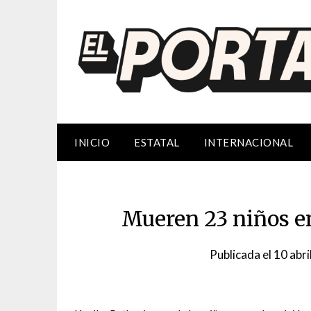
Saltar
al
contenido
INICIO
ESTATAL
INTERNACIONAL
Mueren 23 niños e
Publicada el
10 abri