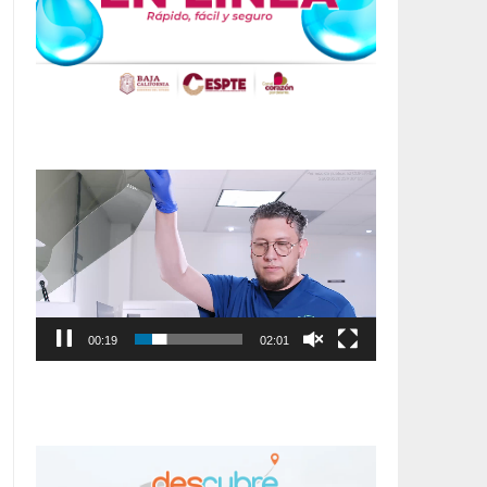
Reproductor
de
vídeo
00:20
02:01