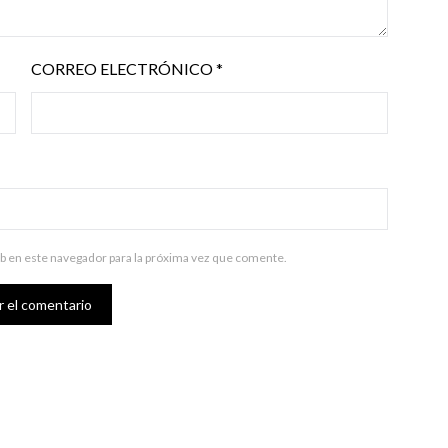
CORREO ELECTRÓNICO
*
b en este navegador para la próxima vez que comente.