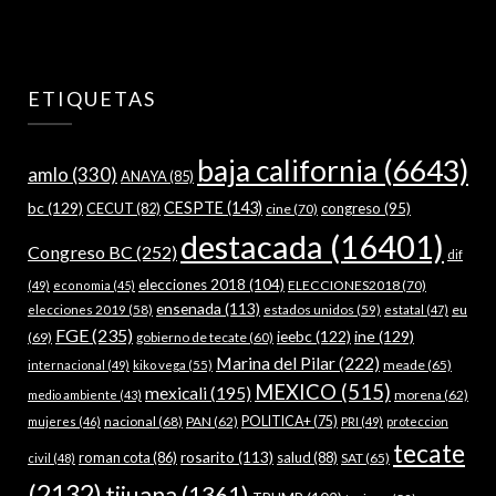
ETIQUETAS
baja california
(6643)
amlo
(330)
ANAYA
(85)
bc
(129)
CESPTE
(143)
CECUT
(82)
congreso
(95)
cine
(70)
destacada
(16401)
Congreso BC
(252)
dif
elecciones 2018
(104)
ELECCIONES2018
(70)
(49)
economia
(45)
ensenada
(113)
estados unidos
(59)
eu
elecciones 2019
(58)
estatal
(47)
FGE
(235)
ieebc
(122)
ine
(129)
(69)
gobierno de tecate
(60)
Marina del Pilar
(222)
meade
(65)
internacional
(49)
kiko vega
(55)
MEXICO
(515)
mexicali
(195)
morena
(62)
medio ambiente
(43)
nacional
(68)
PAN
(62)
POLITICA+
(75)
mujeres
(46)
PRI
(49)
proteccion
tecate
rosarito
(113)
roman cota
(86)
salud
(88)
SAT
(65)
civil
(48)
(2132)
tijuana
(1361)