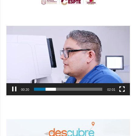
Reproductor
de
vídeo
00:21
02:01