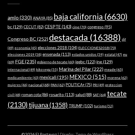
baja california
(6630)
amlo
(330)
ANAYA
(85)
bc
(129)
CESPTE
(143)
CECUT
(82)
congreso
(95)
cine
(70)
destacada
(16388)
Congreso BC
(252)
dif
elecciones 2018
(104)
ELECCIONES2018
(70)
(49)
economia
(45)
ensenada
(113)
estados unidos
(59)
eu
elecciones 2019
(58)
estatal
(47)
FGE
(235)
ieebc
(122)
ine
(129)
(69)
gobierno de tecate
(60)
Marina del Pilar
(222)
meade
(65)
internacional
(49)
kiko vega
(55)
MEXICO
(515)
mexicali
(195)
morena
(62)
medio ambiente
(43)
nacional
(68)
PAN
(62)
POLITICA+
(75)
mujeres
(46)
PRI
(49)
proteccion
tecate
rosarito
(113)
roman cota
(86)
salud
(88)
SAT
(64)
civil
(48)
(2130)
tijuana
(1358)
TRUMP
(102)
turismo
(52)
©2026 El Portavoz
| Diseño:
Tema de WordPress