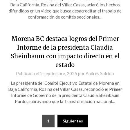
Baja California, Rosina del Villar Casas, aclaró los hechos
difundidos en un video que busca desacreditar el trabajo de
conformación de comités seccionales…
Morena BC destaca logros del Primer
Informe de la presidenta Claudia
Sheinbaum con impacto directo en el
estado
Publicada el
2 septiembre, 2025
por
Andrés Salcido
La presidenta del Comité Ejecutivo Estatal de Morena en
Baja California, Rosina del Villar Casas, reconoció el Primer
Informe de Gobierno de la presidenta Claudia Sheinbaum
Pardo, subrayando que la Transformación nacional…
Paginación
1
Siguientes
de