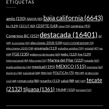
ETIQUETAS
baja california
(6643)
amlo
(330)
ANAYA
(85)
bc
(129)
CESPTE
(143)
CECUT
(82)
congreso
(95)
cine
(70)
destacada
(16401)
Congreso BC
(252)
dif
elecciones 2018
(104)
ELECCIONES2018
(70)
(49)
economia
(45)
ensenada
(113)
estados unidos
(59)
eu
elecciones 2019
(58)
estatal
(47)
FGE
(235)
ieebc
(122)
ine
(129)
(69)
gobierno de tecate
(60)
Marina del Pilar
(222)
meade
(65)
internacional
(49)
kiko vega
(55)
MEXICO
(515)
mexicali
(195)
morena
(62)
medio ambiente
(43)
nacional
(68)
PAN
(62)
POLITICA+
(75)
mujeres
(46)
PRI
(49)
proteccion
tecate
rosarito
(113)
roman cota
(86)
salud
(88)
SAT
(65)
civil
(48)
(2132)
tijuana
(1361)
TRUMP
(102)
turismo
(52)