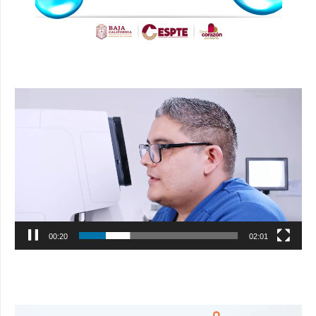
Reproductor
de
vídeo
00:21
02:01