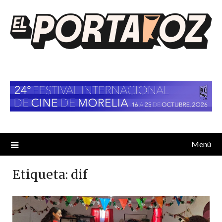
Saltar
al
contenido
Menú
Etiqueta:
dif