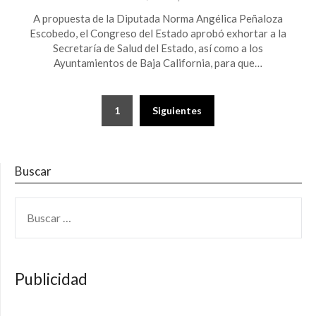
A propuesta de la Diputada Norma Angélica Peñaloza
Escobedo, el Congreso del Estado aprobó exhortar a la
Secretaría de Salud del Estado, así como a los
Ayuntamientos de Baja California, para que…
Paginación
1
Siguientes
de
entradas
Buscar
BUSCAR:
Publicidad