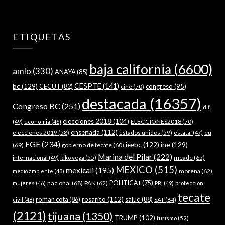
ETIQUETAS
baja california
(6600)
amlo
(330)
ANAYA
(85)
bc
(129)
CESPTE
(141)
CECUT
(82)
congreso
(95)
cine
(70)
destacada
(16357)
Congreso BC
(251)
dif
elecciones 2018
(104)
ELECCIONES2018
(70)
(49)
economia
(45)
ensenada
(112)
estados unidos
(59)
eu
elecciones 2019
(58)
estatal
(47)
FGE
(234)
ieebc
(122)
ine
(129)
(69)
gobierno de tecate
(60)
Marina del Pilar
(222)
meade
(65)
internacional
(49)
kiko vega
(55)
MEXICO
(515)
mexicali
(195)
morena
(62)
medio ambiente
(43)
nacional
(68)
PAN
(62)
POLITICA+
(75)
mujeres
(46)
PRI
(49)
proteccion
tecate
roman cota
(86)
rosarito
(112)
salud
(88)
SAT
(64)
civil
(48)
(2121)
tijuana
(1350)
TRUMP
(102)
turismo
(52)