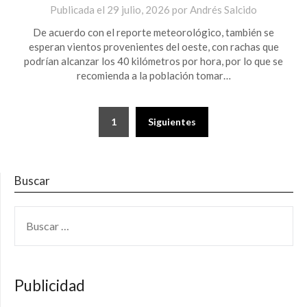
Publicada el
29 julio, 2026
por
Andrés Salcido
De acuerdo con el reporte meteorológico, también se
esperan vientos provenientes del oeste, con rachas que
podrían alcanzar los 40 kilómetros por hora, por lo que se
recomienda a la población tomar…
Paginación
1
Siguientes
de
entradas
Buscar
BUSCAR:
Publicidad