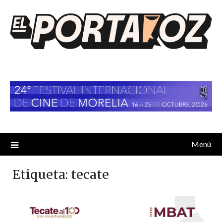
Saltar
al
contenido
Menú
Etiqueta:
tecate