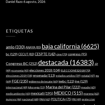
Daniel Razo
6 agosto, 2026
ETIQUETAS
baja california
(6625)
amlo
(330)
ANAYA
(85)
bc
(129)
CESPTE
(142)
CECUT
(82)
congreso
(95)
cine
(70)
destacada
(16383)
Congreso BC
(252)
dif
elecciones 2018
(104)
ELECCIONES2018
(70)
(49)
economia
(45)
ensenada
(113)
estados unidos
(59)
eu
elecciones 2019
(58)
estatal
(47)
FGE
(235)
ieebc
(122)
ine
(129)
(69)
gobierno de tecate
(60)
Marina del Pilar
(222)
meade
(65)
internacional
(49)
kiko vega
(55)
MEXICO
(515)
mexicali
(195)
morena
(62)
medio ambiente
(43)
nacional
(68)
PAN
(62)
POLITICA+
(75)
mujeres
(46)
PRI
(49)
proteccion