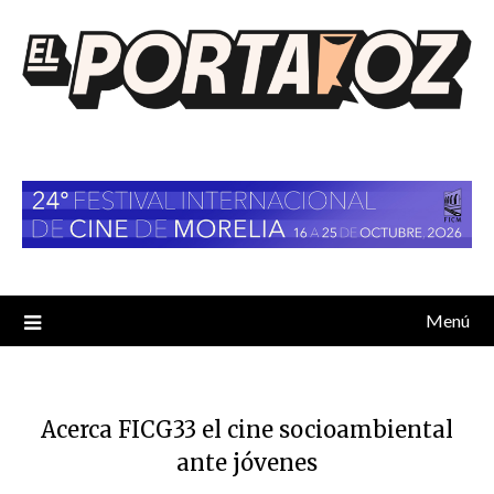
Saltar
al
contenido
Menú
Acerca FICG33 el cine socioambiental
ante jóvenes