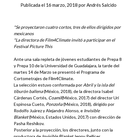
Publicada el
16 marzo, 2018
por
Andrés Salcido
*Se proyectaron cuatro cortos, tres de ellos dirigidos por
mexicanos
*La directora de Film4Climate invitó a participar en el
Festival Picture This
Ante una sala repleta de jóvenes estudiantes de Prepa 8
y Prepa 10 de la Universidad de Guadalajara, la tarde del
martes 14 de Marzo se presentó el Programa de
Cortometrajes de Film4Climate.
La selección estuvo conformada por
Abril y la isla del
tiburón ballena
(México, 2018), de la directora Isabel
Cárdenas Cortés,
Coamil
(México, 2017) del director Uri
Espinosa Cueto,
Ponzoña
(México, 2018), dirigido por
Rodolfo Juárez y Alejandro Alonso, e
Invisible
Blanket
(México, Estados Unidos, 2017) con dirección de
Pasha Reshikov.
Posterior a la proyección, los directores, junto con la
productora de
Invisible Blanket
Jenny Pellicer,