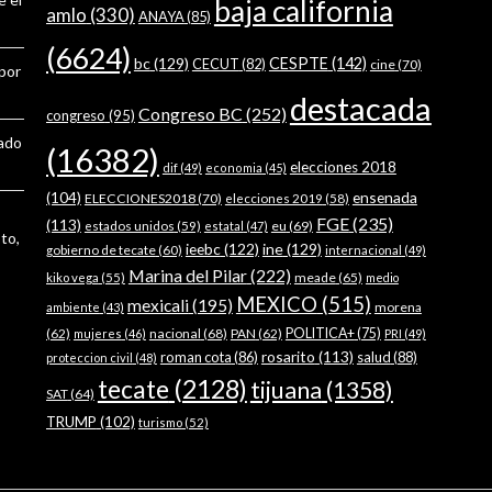
baja california
amlo
(330)
ANAYA
(85)
(6624)
bc
(129)
CESPTE
(142)
CECUT
(82)
cine
(70)
 por
destacada
Congreso BC
(252)
congreso
(95)
tado
(16382)
elecciones 2018
dif
(49)
economia
(45)
ensenada
(104)
ELECCIONES2018
(70)
elecciones 2019
(58)
FGE
(235)
(113)
estados unidos
(59)
eu
(69)
estatal
(47)
to,
ieebc
(122)
ine
(129)
gobierno de tecate
(60)
internacional
(49)
Marina del Pilar
(222)
meade
(65)
kiko vega
(55)
medio
MEXICO
(515)
mexicali
(195)
morena
ambiente
(43)
(62)
nacional
(68)
PAN
(62)
POLITICA+
(75)
mujeres
(46)
PRI
(49)
rosarito
(113)
roman cota
(86)
salud
(88)
proteccion civil
(48)
tecate
(2128)
tijuana
(1358)
SAT
(64)
TRUMP
(102)
turismo
(52)