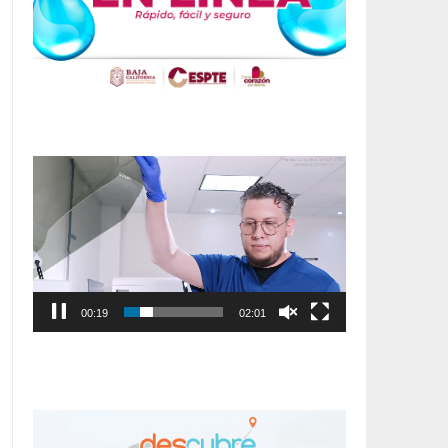
Reproductor
de
vídeo
00:20
02:01