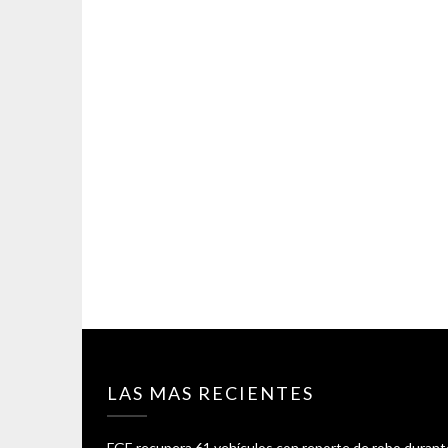
LAS MAS RECIENTES
FGE recupera 61 vehículos con reporte de robo durant