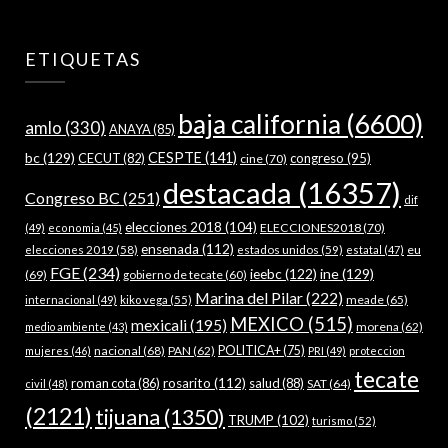
ETIQUETAS
baja california
(6600)
amlo
(330)
ANAYA
(85)
bc
(129)
CESPTE
(141)
CECUT
(82)
congreso
(95)
cine
(70)
destacada
(16357)
Congreso BC
(251)
dif
elecciones 2018
(104)
ELECCIONES2018
(70)
(49)
economia
(45)
ensenada
(112)
estados unidos
(59)
eu
elecciones 2019
(58)
estatal
(47)
FGE
(234)
ieebc
(122)
ine
(129)
(69)
gobierno de tecate
(60)
Marina del Pilar
(222)
meade
(65)
internacional
(49)
kiko vega
(55)
MEXICO
(515)
mexicali
(195)
morena
(62)
medio ambiente
(43)
nacional
(68)
PAN
(62)
POLITICA+
(75)
mujeres
(46)
PRI
(49)
proteccion
tecate
roman cota
(86)
rosarito
(112)
salud
(88)
SAT
(64)
civil
(48)
(2121)
tijuana
(1350)
TRUMP
(102)
turismo
(52)