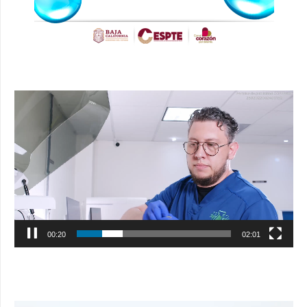
Reproductor
de
vídeo
00:21
02:01