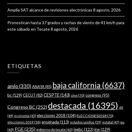
Amplía SAT alcance de revisiones electrónicas
8 agosto, 2026
Pronostican hasta 37 grados y rachas de viento de 41 km/h para
este sábado en Tecate
8 agosto, 2026
ETIQUETAS
baja california
(6637)
amlo
(330)
ANAYA
(85)
bc
(129)
CESPTE
(143)
CECUT
(82)
congreso
(95)
cine
(70)
destacada
(16395)
Congreso BC
(252)
dif
elecciones 2018
(104)
ELECCIONES2018
(70)
(49)
economia
(45)
ensenada
(113)
estados unidos
(59)
eu
elecciones 2019
(58)
estatal
(47)
FGE
(235)
ieebc
(122)
ine
(129)
(69)
gobierno de tecate
(60)