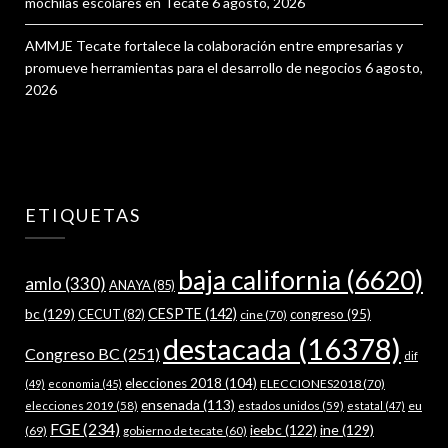
mochilas escolares en Tecate
6 agosto, 2026
AMMJE Tecate fortalece la colaboración entre empresarias y
promueve herramientas para el desarrollo de negocios
6 agosto,
2026
ETIQUETAS
baja california
(6620)
amlo
(330)
ANAYA
(85)
bc
(129)
CESPTE
(142)
CECUT
(82)
congreso
(95)
cine
(70)
destacada
(16378)
Congreso BC
(251)
dif
elecciones 2018
(104)
ELECCIONES2018
(70)
(49)
economia
(45)
ensenada
(113)
estados unidos
(59)
eu
elecciones 2019
(58)
estatal
(47)
FGE
(234)
ieebc
(122)
ine
(129)
(69)
gobierno de tecate
(60)