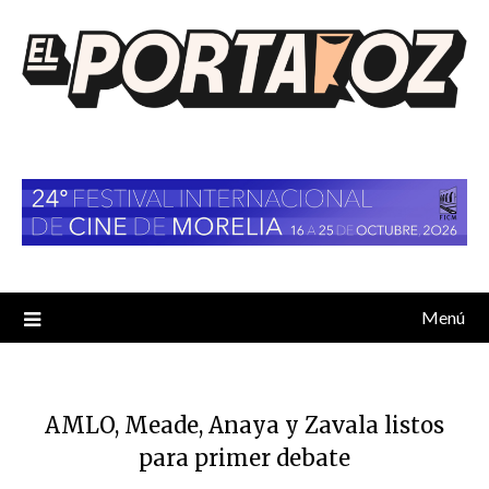
Saltar
al
contenido
Menú
AMLO, Meade, Anaya y Zavala listos
para primer debate