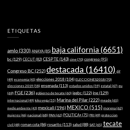
ETIQUETAS
baja california
(6651)
amlo
(330)
ANAYA
(85)
bc
(129)
CESPTE
(143)
CECUT
(82)
congreso
(95)
cine
(70)
destacada
(16410)
Congreso BC
(252)
dif
elecciones 2018
(104)
ELECCIONES2018
(70)
(49)
economia
(45)
ensenada
(113)
estados unidos
(59)
eu
elecciones 2019
(58)
estatal
(47)
FGE
(236)
ieebc
(122)
ine
(129)
(69)
gobierno de tecate
(60)
Marina del Pilar
(222)
meade
(65)
internacional
(49)
kiko vega
(55)
MEXICO
(515)
mexicali
(196)
morena
(62)
medio ambiente
(43)
nacional
(68)
PAN
(62)
POLITICA+
(75)
mujeres
(46)
PRI
(49)
proteccion
tecate
rosarito
(113)
roman cota
(86)
salud
(88)
SAT
(65)
civil
(48)