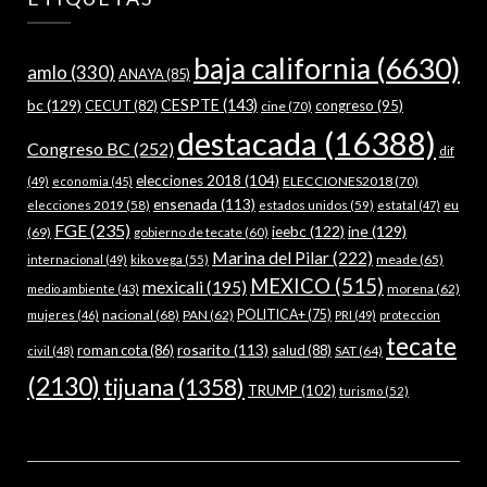
baja california
(6630)
amlo
(330)
ANAYA
(85)
bc
(129)
CESPTE
(143)
CECUT
(82)
congreso
(95)
cine
(70)
destacada
(16388)
Congreso BC
(252)
dif
elecciones 2018
(104)
ELECCIONES2018
(70)
(49)
economia
(45)
ensenada
(113)
estados unidos
(59)
eu
elecciones 2019
(58)
estatal
(47)
FGE
(235)
ieebc
(122)
ine
(129)
(69)
gobierno de tecate
(60)
Marina del Pilar
(222)
meade
(65)
internacional
(49)
kiko vega
(55)
MEXICO
(515)
mexicali
(195)
morena
(62)
medio ambiente
(43)
nacional
(68)
PAN
(62)
POLITICA+
(75)
mujeres
(46)
PRI
(49)
proteccion
tecate
rosarito
(113)
roman cota
(86)
salud
(88)
SAT
(64)
civil
(48)
(2130)
tijuana
(1358)
TRUMP
(102)
turismo
(52)