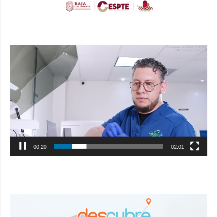
Reproductor
de
vídeo
00:21
02:01