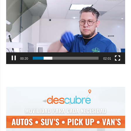
Reproductor
de
vídeo
00:20
02:01