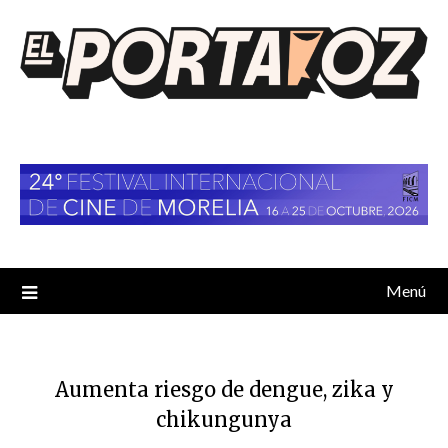
Saltar
al
contenido
Menú
Aumenta riesgo de dengue, zika y
chikungunya