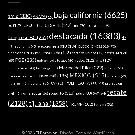
baja california
(6625)
amlo
(330)
ANAYA
(85)
bc
(129)
CESPTE
(142)
CECUT
(82)
congreso
(95)
cine
(70)
destacada
(16383)
Congreso BC
(252)
dif
elecciones 2018
(104)
ELECCIONES2018
(70)
(49)
economia
(45)
ensenada
(113)
estados unidos
(59)
eu
elecciones 2019
(58)
estatal
(47)
FGE
(235)
ieebc
(122)
ine
(129)
(69)
gobierno de tecate
(60)
Marina del Pilar
(222)
meade
(65)
internacional
(49)
kiko vega
(55)
MEXICO
(515)
mexicali
(195)
morena
(62)
medio ambiente
(43)
nacional
(68)
PAN
(62)
POLITICA+
(75)
mujeres
(46)
PRI
(49)
proteccion
tecate
rosarito
(113)
roman cota
(86)
salud
(88)
SAT
(64)
civil
(48)
(2128)
tijuana
(1358)
TRUMP
(102)
turismo
(52)
©2026 El Portavoz
| Diseño:
Tema de WordPress