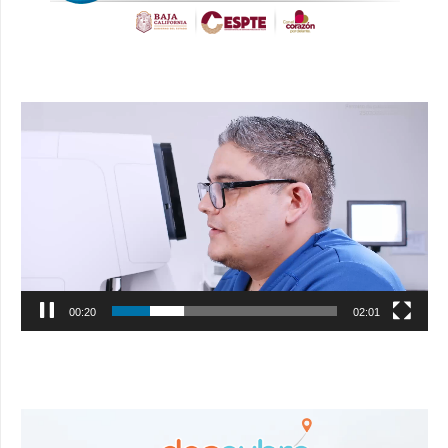
Reproductor
de
vídeo
00:21
02:01