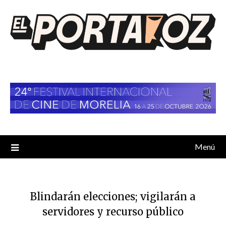
Saltar
al
contenido
Menú
Blindarán elecciones; vigilarán a
servidores y recurso público