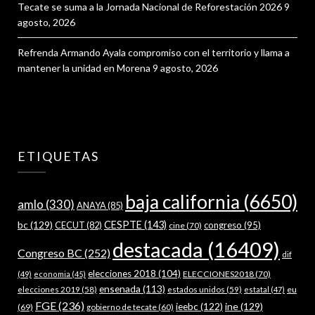
Tecate se suma a la Jornada Nacional de Reforestación 2026
9
agosto, 2026
Refrenda Armando Ayala compromiso con el territorio y llama a
mantener la unidad en Morena
9 agosto, 2026
ETIQUETAS
baja california
(6650)
amlo
(330)
ANAYA
(85)
bc
(129)
CESPTE
(143)
CECUT
(82)
congreso
(95)
cine
(70)
destacada
(16409)
Congreso BC
(252)
dif
elecciones 2018
(104)
ELECCIONES2018
(70)
(49)
economia
(45)
ensenada
(113)
estados unidos
(59)
eu
elecciones 2019
(58)
estatal
(47)
FGE
(236)
ieebc
(122)
ine
(129)
(69)
gobierno de tecate
(60)