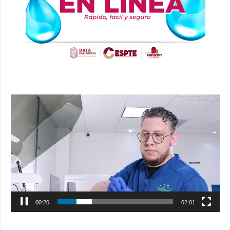
Reproductor
de
vídeo
00:21
02:01