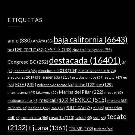
ETIQUETAS
baja california
(6643)
amlo
(330)
ANAYA
(85)
bc
(129)
CESPTE
(143)
CECUT
(82)
congreso
(95)
cine
(70)
destacada
(16401)
Congreso BC
(252)
dif
elecciones 2018
(104)
ELECCIONES2018
(70)
(49)
economia
(45)
ensenada
(113)
estados unidos
(59)
eu
elecciones 2019
(58)
estatal
(47)
FGE
(235)
ieebc
(122)
ine
(129)
(69)
gobierno de tecate
(60)
Marina del Pilar
(222)
meade
(65)
internacional
(49)
kiko vega
(55)
MEXICO
(515)
mexicali
(195)
morena
(62)
medio ambiente
(43)
nacional
(68)
PAN
(62)
POLITICA+
(75)
mujeres
(46)
PRI
(49)
proteccion
tecate
rosarito
(113)
roman cota
(86)
salud
(88)
SAT
(65)
civil
(48)
(2132)
tijuana
(1361)
TRUMP
(102)
turismo
(52)