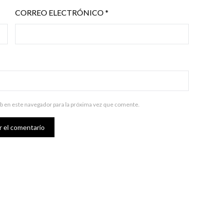
CORREO ELECTRÓNICO
*
b en este navegador para la próxima vez que comente.