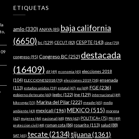
ETIQUETAS
la
baja california
amlo
(330)
ANAYA
(85)
to,
(6650)
bc
(129)
CESPTE
(143)
CECUT
(82)
cine
(70)
o 09
destacada
Congreso BC
(252)
congreso
(95)
(16409)
elecciones 2018
dif
(49)
economia
(45)
ensenada
(104)
ELECCIONES2018
(70)
elecciones 2019
(58)
FGE
(236)
(113)
estados unidos
(59)
eu
(69)
estatal
(47)
y
ieebc
(122)
ine
(129)
gobierno de tecate
(60)
internacional
(49)
Marina del Pilar
(222)
meade
(65)
kiko vega
(55)
medio
MEXICO
(515)
mexicali
(196)
morena
ambiente
(43)
(62)
nacional
(68)
PAN
(62)
POLITICA+
(75)
mujeres
(46)
PRI
(49)
rosarito
(113)
roman cota
(86)
salud
(88)
proteccion civil
(48)
tecate
(2134)
tijuana
(1361)
SAT
(65)