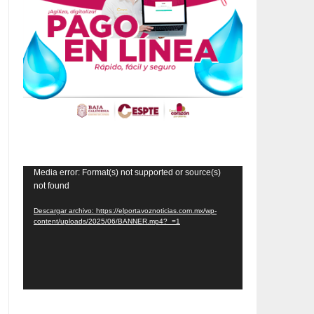
Reproductor
Media error: Format(s) not supported or source(s)
not found
de
vídeo
Descargar archivo: https://elportavoznoticias.com.mx/wp-
content/uploads/2025/06/BANNER.mp4?_=1