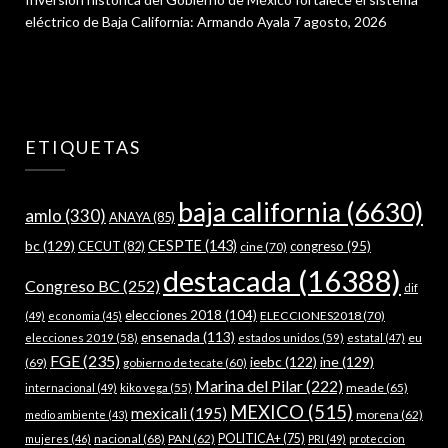
eléctrico de Baja California: Armando Ayala
7 agosto, 2026
ETIQUETAS
baja california
(6630)
amlo
(330)
ANAYA
(85)
bc
(129)
CESPTE
(143)
CECUT
(82)
congreso
(95)
cine
(70)
destacada
(16388)
Congreso BC
(252)
dif
elecciones 2018
(104)
ELECCIONES2018
(70)
(49)
economia
(45)
ensenada
(113)
estados unidos
(59)
eu
elecciones 2019
(58)
estatal
(47)
FGE
(235)
ieebc
(122)
ine
(129)
(69)
gobierno de tecate
(60)
Marina del Pilar
(222)
meade
(65)
internacional
(49)
kiko vega
(55)
MEXICO
(515)
mexicali
(195)
morena
(62)
medio ambiente
(43)
nacional
(68)
PAN
(62)
POLITICA+
(75)
mujeres
(46)
PRI
(49)
proteccion