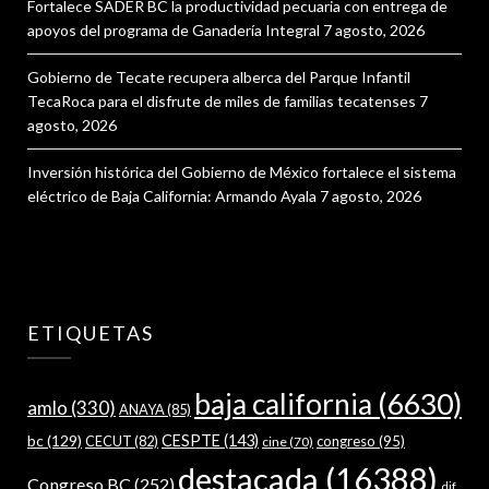
Fortalece SADER BC la productividad pecuaria con entrega de
apoyos del programa de Ganadería Integral
7 agosto, 2026
Gobierno de Tecate recupera alberca del Parque Infantil
TecaRoca para el disfrute de miles de familias tecatenses
7
agosto, 2026
Inversión histórica del Gobierno de México fortalece el sistema
eléctrico de Baja California: Armando Ayala
7 agosto, 2026
ETIQUETAS
baja california
(6630)
amlo
(330)
ANAYA
(85)
bc
(129)
CESPTE
(143)
CECUT
(82)
congreso
(95)
cine
(70)
destacada
(16388)
Congreso BC
(252)
dif