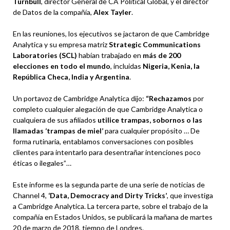
Turnbull
, director General de CA Political Global, y el director
de Datos de la compañía,
Alex Tayler
.
En las reuniones, los ejecutivos se jactaron de que Cambridge
Analytica y su empresa matriz
Strategic Communications
Laboratories (SCL)
habían trabajado en
más de 200
elecciones en todo el mundo
, incluidas
Nigeria, Kenia, la
República Checa, India y Argentina
.
Un portavoz de Cambridge Analytica dijo:
“Rechazamos
por
completo cualquier alegación de que Cambridge Analytica o
cualquiera de sus afiliados
utilice trampas, sobornos o las
llamadas ‘trampas de miel’
para cualquier propósito … De
forma rutinaria, entablamos conversaciones con posibles
clientes para intentarlo para desentrañar intenciones poco
éticas o ilegales”…
Este informe es la segunda parte de una serie de noticias de
Channel 4,
‘Data, Democracy and Dirty Tricks’
, que investiga
a Cambridge Analytica. La tercera parte, sobre el trabajo de la
compañía en Estados Unidos, se publicará la mañana de martes
20 de marzo de 2018, tiempo de Londres.