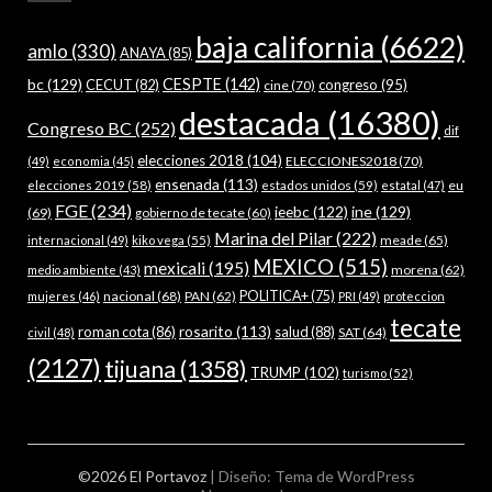
baja california
(6622)
amlo
(330)
ANAYA
(85)
bc
(129)
CESPTE
(142)
CECUT
(82)
congreso
(95)
cine
(70)
destacada
(16380)
Congreso BC
(252)
dif
elecciones 2018
(104)
ELECCIONES2018
(70)
(49)
economia
(45)
ensenada
(113)
estados unidos
(59)
eu
elecciones 2019
(58)
estatal
(47)
FGE
(234)
ieebc
(122)
ine
(129)
(69)
gobierno de tecate
(60)
Marina del Pilar
(222)
meade
(65)
internacional
(49)
kiko vega
(55)
MEXICO
(515)
mexicali
(195)
morena
(62)
medio ambiente
(43)
nacional
(68)
PAN
(62)
POLITICA+
(75)
mujeres
(46)
PRI
(49)
proteccion
tecate
rosarito
(113)
roman cota
(86)
salud
(88)
SAT
(64)
civil
(48)
(2127)
tijuana
(1358)
TRUMP
(102)
turismo
(52)
©2026 El Portavoz
| Diseño:
Tema de WordPress