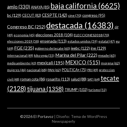
baja california
(6625)
amlo
(330)
ANAYA
(85)
bc
(129)
CESPTE
(142)
CECUT
(82)
congreso
(95)
cine
(70)
destacada
(16383)
Congreso BC
(252)
dif
elecciones 2018
(104)
ELECCIONES2018
(70)
(49)
economia
(45)
ensenada
(113)
estados unidos
(59)
eu
elecciones 2019
(58)
estatal
(47)
FGE
(235)
ieebc
(122)
ine
(129)
(69)
gobierno de tecate
(60)
Marina del Pilar
(222)
meade
(65)
internacional
(49)
kiko vega
(55)
MEXICO
(515)
mexicali
(195)
morena
(62)
medio ambiente
(43)
nacional
(68)
PAN
(62)
POLITICA+
(75)
mujeres
(46)
PRI
(49)
proteccion
tecate
rosarito
(113)
roman cota
(86)
salud
(88)
SAT
(64)
civil
(48)
(2128)
tijuana
(1358)
TRUMP
(102)
turismo
(52)
©2026 El Portavoz
| Diseño:
Tema de WordPress
Newspaperly