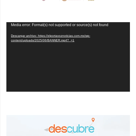
Reproductor
Media error: Format(s) not supported or source(s) not found
de
Descargar archivo: https://elportavoznoticias.com.mx/wp-
vídeo
content/uploads/2025/06/BANNER.mp4?_=1