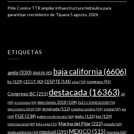
Pide Comice TTR ampliar infraestructura hidráulica para
garantizar crecimiento de Tijuana
5 agosto, 2026
ETIQUETAS
baja california
(6606)
amlo
(330)
ANAYA
(85)
bc
(129)
CESPTE
(141)
CECUT
(82)
congreso
(95)
cine
(70)
destacada
(16363)
Congreso BC
(251)
dif
elecciones 2018
(104)
ELECCIONES2018
(70)
(49)
economia
(45)
ensenada
(112)
estados unidos
(59)
eu
elecciones 2019
(58)
estatal
(47)
FGE
(234)
ieebc
(122)
ine
(129)
(69)
gobierno de tecate
(60)
Marina del Pilar
(222)
meade
(65)
internacional
(49)
kiko vega
(55)
MEXICO
(515)
mexicali
(195)
morena
(62)
medio ambiente
(43)