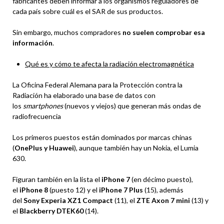
fabricantes deben informar a los organismos reguladores de
cada país sobre cuál es el SAR de sus productos.
Sin embargo, muchos compradores
no suelen comprobar esa
información
.
Qué es y cómo te afecta la radiación electromagnética
La Oficina Federal Alemana para la Protección contra la
Radiación ha elaborado una base de datos con
los
smartphones
(nuevos y viejos) que generan más ondas de
radiofrecuencia
Los primeros puestos están dominados por marcas chinas
(
OnePlus y Huawei
), aunque también hay un Nokia, el Lumia
630.
Figuran también en la lista el
iPhone 7
(en décimo puesto),
el
iPhone 8
(puesto 12) y el
iPhone 7 Plus
(15), además
del
Sony Experia XZ1 Compact
(11), el
ZTE Axon 7 mini
(13) y
el
Blackberry DTEK60
(14).