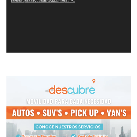
vídeo
content/uploads/2025/06/BANNER.mp4?_=1