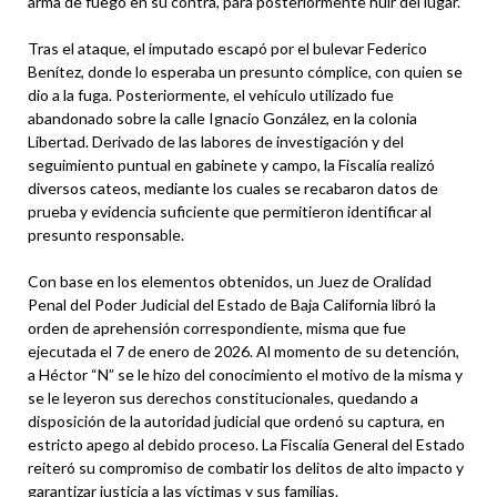
arma de fuego en su contra, para posteriormente huir del lugar.
Tras el ataque, el imputado escapó por el bulevar Federico
Benítez, donde lo esperaba un presunto cómplice, con quien se
dio a la fuga. Posteriormente, el vehículo utilizado fue
abandonado sobre la calle Ignacio González, en la colonia
Libertad. Derivado de las labores de investigación y del
seguimiento puntual en gabinete y campo, la Fiscalía realizó
diversos cateos, mediante los cuales se recabaron datos de
prueba y evidencia suficiente que permitieron identificar al
presunto responsable.
Con base en los elementos obtenidos, un Juez de Oralidad
Penal del Poder Judicial del Estado de Baja California libró la
orden de aprehensión correspondiente, misma que fue
ejecutada el 7 de enero de 2026. Al momento de su detención,
a Héctor “N” se le hizo del conocimiento el motivo de la misma y
se le leyeron sus derechos constitucionales, quedando a
disposición de la autoridad judicial que ordenó su captura, en
estricto apego al debido proceso. La Fiscalía General del Estado
reiteró su compromiso de combatir los delitos de alto impacto y
garantizar justicia a las víctimas y sus familias.