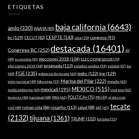
ETIQUETAS
baja california
(6643)
amlo
(330)
ANAYA
(85)
bc
(129)
CESPTE
(143)
CECUT
(82)
congreso
(95)
cine
(70)
destacada
(16401)
Congreso BC
(252)
dif
elecciones 2018
(104)
ELECCIONES2018
(70)
(49)
economia
(45)
ensenada
(113)
estados unidos
(59)
eu
elecciones 2019
(58)
estatal
(47)
FGE
(235)
ieebc
(122)
ine
(129)
(69)
gobierno de tecate
(60)
Marina del Pilar
(222)
meade
(65)
internacional
(49)
kiko vega
(55)
MEXICO
(515)
mexicali
(195)
morena
(62)
medio ambiente
(43)
nacional
(68)
PAN
(62)
POLITICA+
(75)
mujeres
(46)
PRI
(49)
proteccion
tecate
rosarito
(113)
roman cota
(86)
salud
(88)
SAT
(65)
civil
(48)
(2132)
tijuana
(1361)
TRUMP
(102)
turismo
(52)