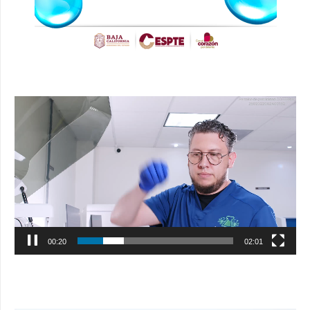
Reproductor
de
vídeo
00:20
02:01